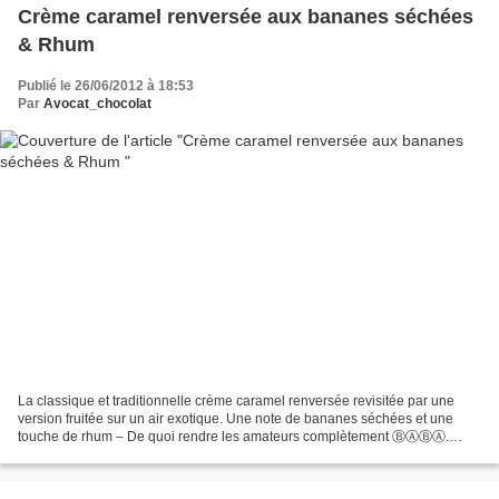
Crème caramel renversée aux bananes séchées
& Rhum
Publié le 26/06/2012 à 18:53
Par
Avocat_chocolat
La classique et traditionnelle crème caramel renversée revisitée par une
version fruitée sur un air exotique. Une note de bananes séchées et une
touche de rhum – De quoi rendre les amateurs complètement ⒷⒶⒷⒶ.
Cliquer pour découvrir la recette