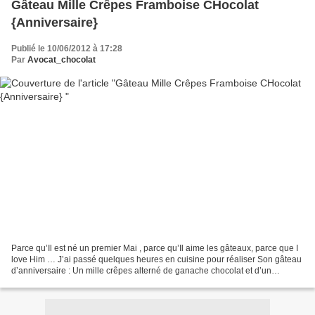
Gâteau Mille Crêpes Framboise CHocolat
{Anniversaire}
Publié le 10/06/2012 à 17:28
Par
Avocat_chocolat
Parce qu’Il est né un premier Mai , parce qu’Il aime les gâteaux, parce que I
love Him … J’ai passé quelques heures en cuisine pour réaliser Son gâteau
d’anniversaire : Un mille crêpes alterné de ganache chocolat et d’un
caramel de framboise- Cliquez...